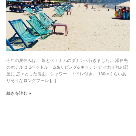
ム
ダ
ナ
ン
の
旅
10
日
間
今年の夏休みは、 娘とベトナムのダナンへ行きました。 滞在先
のホテルは 2ベッドルーム&リビング&キッチンで それぞれの部
屋に 広々とした洗面、シャワー、トイレ付き。 150mくらいあ
りそうなロングプール […]
続きを読む »