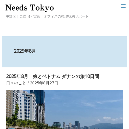
中野区｜ご自宅・実家・オフィスの整理収納サポート
2025年8月
2025年8月 娘とベトナム ダナンの旅10日間
2025
年
日々のこと
/
2025年8月27日
8
月
娘
と
ベ
ト
ナ