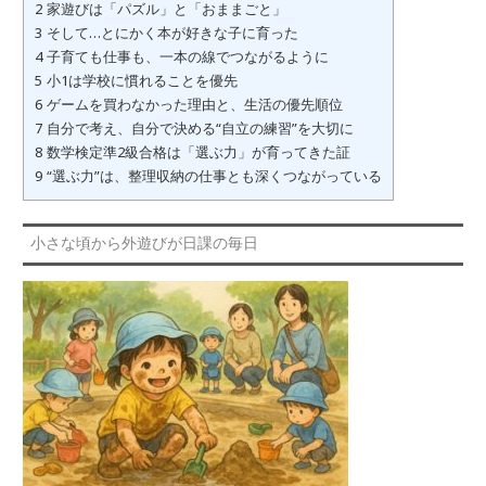
2
家遊びは「パズル」と「おままごと」
3
そして…とにかく本が好きな子に育った
4
子育ても仕事も、一本の線でつながるように
5
小1は学校に慣れることを優先
6
ゲームを買わなかった理由と、生活の優先順位
7
自分で考え、自分で決める“自立の練習”を大切に
8
数学検定準2級合格は「選ぶ力」が育ってきた証
9
“選ぶ力”は、整理収納の仕事とも深くつながっている
小さな頃から外遊びが日課の毎日