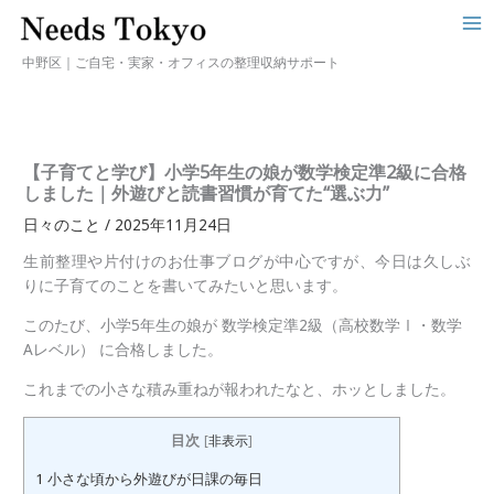
中野区｜ご自宅・実家・オフィスの整理収納サポート
【子育てと学び】小学5年生の娘が数学検定準2級に合格
しました｜外遊びと読書習慣が育てた“選ぶ力”
日々のこと
/
2025年11月24日
生前整理や片付けのお仕事ブログが中心ですが、今日は久しぶ
りに子育てのことを書いてみたいと思います。
このたび、小学5年生の娘が 数学検定準2級（高校数学Ⅰ・数学
Aレベル） に合格しました。
これまでの小さな積み重ねが報われたなと、ホッとしました。
目次
[
非表示
]
1
小さな頃から外遊びが日課の毎日