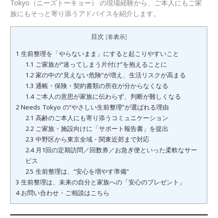
Tokyo（ニーズトーキョー） の現場経験から、ご本人にもご家
族にもそっと寄り添うアドバイスを紹介します。
目次
[
非表示
]
1
生前整理を「やらないまま」にすると起こりやすいこと
1.1
ご家族が“迷ってしまう片付け”を抱えることに
1.2
家の中の“見えない危険”が増え、生活リスクが高まる
1.3
通帳・保険・契約書類の所在が分からなくなる
1.4
ご本人の意思が家族に伝わらず、判断が難しくなる
2
Needs Tokyo の“やさしい生前整理”が選ばれる理由
2.1
高齢のご本人にも寄り添うコミュニケーション
2.2
ご家族・施設向けに「サポート報告書」を提出
2.3
中野区から東京全域・関東近郊まで対応
2.4
月1回の定期訪問／回数券／お急ぎ便といった柔軟なサー
ビス
2.5
生前整理は、“安心を増やす準備”
3
生前整理は、未来の自分と家族への「安心のプレゼント」
4
お問い合わせ・ご相談はこちら