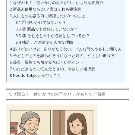
1
なぜ困る？「使いかけのお下がり」がもたらす負担
2
新品未使用ならOK？実はそれも要注意
3
人にものを譲る前に確認したい3つのこと
3.1
① 使いかけではないか？
3.2
② 新品でも劣化していないか？
3.3
③ そもそも相手が必要としているか？
3.4
補足：この基準が大切な理由
4
ありがたいけど…ありがたくない。そんな時のやさしい断り方
5
子どものものを譲られそうになった時の、やさしい断り方
6
義母・親族でも角が立ちにくいポイント
7
いただきものに悩んだときの、やさしい選択肢
8
Needs Tokyoからひとこと
なぜ困る？「使いかけのお下がり」がもたらす負担