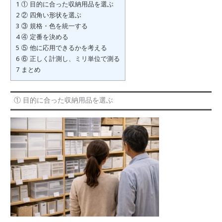
1
① 目的に合った収納用品を選ぶ
2
② 四角い形状を選ぶ
3
③ 規格・色を統一する
4
④ 定番を決める
5
⑤ 他に応用できるかを考える
6
⑥ 正しく計測し、ミリ単位で測る
7
まとめ
① 目的に合った収納用品を選ぶ