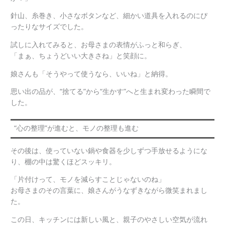
針山、糸巻き、小さなボタンなど、細かい道具を入れるのにぴ
ったりなサイズでした。
試しに入れてみると、お母さまの表情がふっと和らぎ、
「まぁ、ちょうどいい大きさね」と笑顔に。
娘さんも「そうやって使うなら、いいね」と納得。
思い出の品が、“捨てる”から“生かす”へと生まれ変わった瞬間で
した。
“心の整理”が進むと、モノの整理も進む
その後は、使っていない鍋や食器を少しずつ手放せるようにな
り、棚の中は驚くほどスッキリ。
「片付けって、モノを減らすことじゃないのね」
お母さまのその言葉に、娘さんがうなずきながら微笑まれまし
た。
この日、キッチンには新しい風と、親子のやさしい空気が流れ