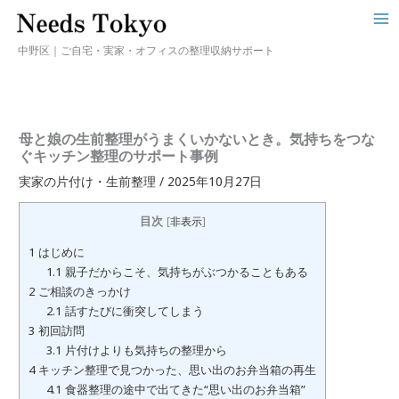
中野区｜ご自宅・実家・オフィスの整理収納サポート
母と娘の生前整理がうまくいかないとき。気持ちをつな
ぐキッチン整理のサポート事例
実家の片付け・生前整理
/
2025年10月27日
目次
[
非表示
]
1
はじめに
1.1
親子だからこそ、気持ちがぶつかることもある
2
ご相談のきっかけ
2.1
話すたびに衝突してしまう
3
初回訪問
3.1
片付けよりも気持ちの整理から
4
キッチン整理で見つかった、思い出のお弁当箱の再生
4.1
食器整理の途中で出てきた“思い出のお弁当箱”