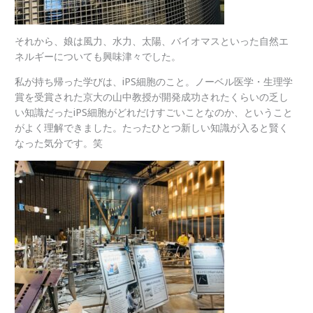
それから、娘は風力、水力、太陽、バイオマスといった自然エ
ネルギーについても興味津々でした。
私が持ち帰った学びは、iPS細胞のこと。ノーベル医学・生理学
賞を受賞された京大の山中教授が開発成功されたくらいの乏し
い知識だったiPS細胞がどれだけすごいことなのか、ということ
がよく理解できました。たったひとつ新しい知識が入ると賢く
なった気分です。笑