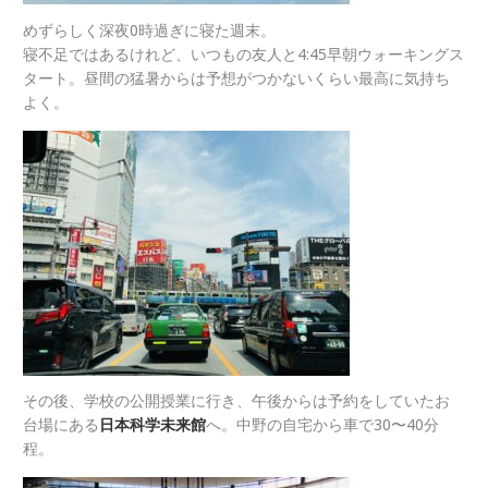
めずらしく深夜0時過ぎに寝た週末。
寝不足ではあるけれど、いつもの友人と4:45早朝ウォーキングス
タート。昼間の猛暑からは予想がつかないくらい最高に気持ち
よく。
その後、学校の公開授業に行き、午後からは予約をしていたお
台場にある
日本科学未来館
へ。中野の自宅から車で30〜40分
程。