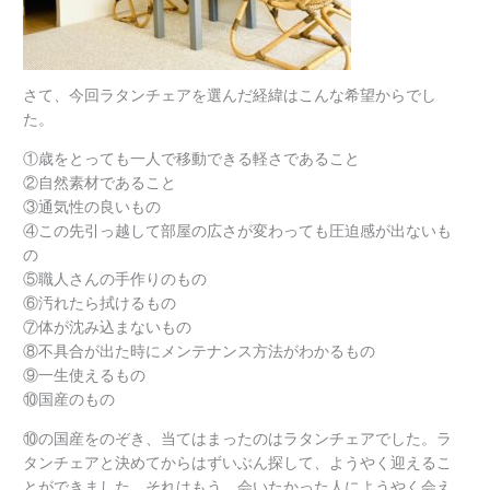
さて、今回ラタンチェアを選んだ経緯はこんな希望からでし
た。
①歳をとっても一人で移動できる軽さであること
②自然素材であること
③通気性の良いもの
④この先引っ越して部屋の広さが変わっても圧迫感が出ないも
の
⑤職人さんの手作りのもの
⑥汚れたら拭けるもの
⑦体が沈み込まないもの
⑧不具合が出た時にメンテナンス方法がわかるもの
⑨一生使えるもの
⑩国産のもの
⑩の国産をのぞき、当てはまったのはラタンチェアでした。ラ
タンチェアと決めてからはずいぶん探して、ようやく迎えるこ
とができました。それはもう、会いたかった人にようやく会え