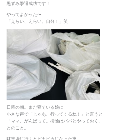
黒ずみ撃退成功です！
やってよかった〜
「えらい、えらい、自分！」笑
日曜の朝。まだ寝ている娘に
小さな声で「じゃあ、行ってくるね！」と言うと
「ママ、がんばって。掃除はパパとやっておく」
とのこと。
駐車場に行くとピカピカになった車。